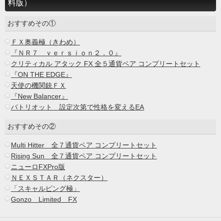
料版）
おすすめその①
ＦＸ奥義極（きわめ）
『ＮＲ７ ｖｅｒｓｉｏｎ２．０』
クリティカル アタック FX 全５通貨ペア コンプリートセット
『ON THE EDGE』
天使の機関銃ＦＸ
『New Balancer』
パトリオット 設定次第で性格を変えるEA
おすすめその②
Multi Hitter 全７通貨ペア コンプリートセット
Rising Sun 全７通貨ペア コンプリートセット
ニューロFXPro版
ＮＥＸＳＴＡＲ（ネクスター）
「スキャルピング極」
Gonzo Limited FX