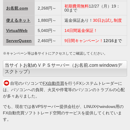
初期費用無料
12/27（月）19：
お名前.com
2,268円～
00まで
使えるネット
1,880円～
返金保証あり！
30日お試し制度
VirtualWeb
5,040円～
14日間返金保証！
ServerQueen
2,460円～
9日間キャンペーン！
12/16まで
※キャンペーン等は各サイトにアクセスしてご確認してください。
当サイトお勧めＶＰＳサーバー（お名前.com windowsデ
スクトップ）
自宅のパソコンで
FX自動売買
を行うFXシステムトレーダーに
は、パソコンへの負荷、火災や停電等のパソコンのトラブルの心配
が多々ありました。
でも、現在では各VPSサーバー提供会社が、LINUXやwindows用の
FX自動売買ソフト
トレード空間のサービスを提供し
てくれていま
す。